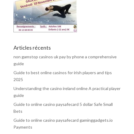
Articles récents
non gamstop casinos uk pay by phone a comprehensive
guide
Guide to best online casinos for irish players and tips
2025
Understanding the casino ireland online A practical player
guide
Guide to online casino paysafecard 5 dollar Safe Small
Bets
Guide to online casino paysafecard gaminggadgets.io
Payments