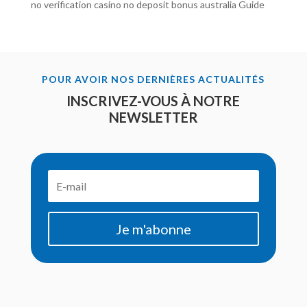
no verification casino no deposit bonus australia Guide
POUR AVOIR NOS DERNIÈRES ACTUALITÉS
INSCRIVEZ-VOUS À NOTRE
NEWSLETTER
Je m'abonne