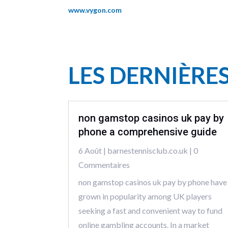
www.vygon.com
LES DERNIÈRE
non gamstop casinos uk pay by
phone a comprehensive guide
6 Août
|
barnestennisclub.co.uk
| 0
Commentaires
non gamstop casinos uk pay by phone have
grown in popularity among UK players
seeking a fast and convenient way to fund
online gambling accounts. In a market