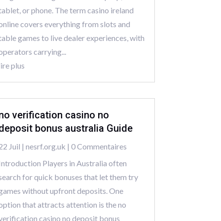
tablet, or phone. The term casino ireland
online covers everything from slots and
table games to live dealer experiences, with
operators carrying...
lire plus
no verification casino no
deposit bonus australia Guide
22 Juil
|
nesrf.org.uk
| 0 Commentaires
Introduction Players in Australia often
search for quick bonuses that let them try
games without upfront deposits. One
option that attracts attention is the no
verification casino no deposit bonus