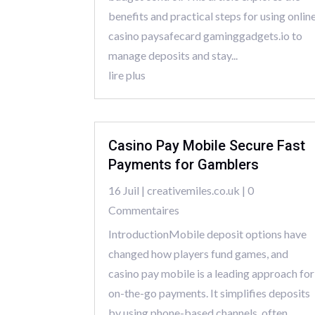
benefits and practical steps for using onlin
casino paysafecard gaminggadgets.io to
manage deposits and stay...
lire plus
Casino Pay Mobile Secure Fast
Payments for Gamblers
16 Juil
|
creativemiles.co.uk
| 0
Commentaires
IntroductionMobile deposit options have
changed how players fund games, and
casino pay mobile is a leading approach for
on-the-go payments. It simplifies deposits
by using phone-based channels, often