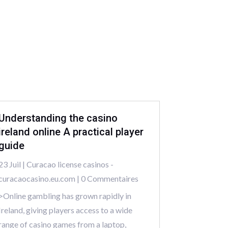
Understanding the casino
ireland online A practical player
guide
23 Juil
|
Curacao license casinos -
curacaocasino.eu.com
| 0 Commentaires
>Online gambling has grown rapidly in
Ireland, giving players access to a wide
range of casino games from a laptop,