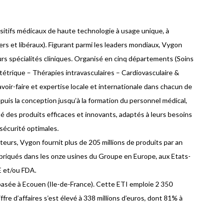
sitifs médicaux de haute technologie à usage unique, à
ers et libéraux). Figurant parmi les leaders mondiaux, Vygon
s spécialités cliniques. Organisé en cinq départements (Soins
tétrique – Thérapies intravasculaires – Cardiovasculaire &
voir-faire et expertise locale et internationale dans chacun de
epuis la conception jusqu’à la formation du personnel médical,
é des produits efficaces et innovants, adaptés à leurs besoins
 sécurité optimales.
uteurs, Vygon fournit plus de 205 millions de produits par an
briqués dans les onze usines du Groupe en Europe, aux Etats-
E et/ou FDA.
basée à Ecouen (Ile-de-France). Cette ETI emploie 2 350
fre d’affaires s’est élevé à 338 millions d’euros, dont 81% à