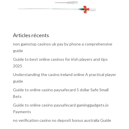
Articles récents
non gamstop casinos uk pay by phone a comprehensive
guide
Guide to best online casinos for irish players and tips
2025
Understanding the casino ireland online A practical player
guide
Guide to online casino paysafecard 5 dollar Safe Small
Bets
Guide to online casino paysafecard gaminggadgets.io
Payments
no verification casino no deposit bonus australia Guide