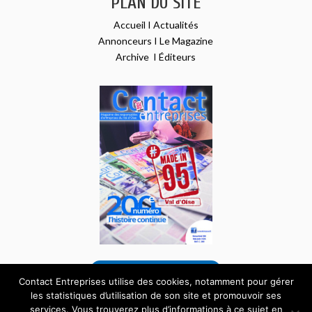
PLAN DU SITE
Accueil
I
Actualités
Annonceurs
I
Le Magazine
Archive
I
Éditeurs
VOIR NOTRE DERNIER NUMÉRO
Contact Entreprises utilise des cookies, notamment pour gérer
les statistiques d’utilisation de son site et promouvoir ses
services. Vous trouverez plus d’informations à ce sujet en
Tous droits réservés – Site internet réalisé par