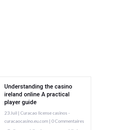
Understanding the casino
ireland online A practical
player guide
23 Juil
|
Curacao license casinos -
curacaocasino.eu.com
| 0 Commentaires