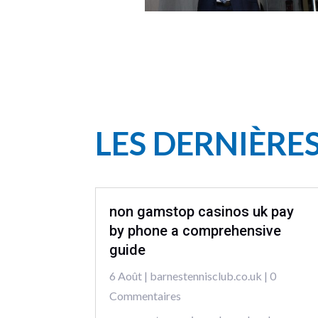
LES DERNIÈRE
non gamstop casinos uk pay
by phone a comprehensive
guide
6 Août
|
barnestennisclub.co.uk
| 0
Commentaires