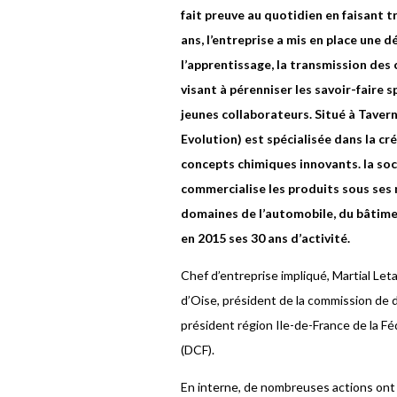
fait preuve au quotidien en faisant 
ans, l’entreprise a mis en place une
l’apprentissage, la transmission de
visant à pérenniser les savoir-faire s
jeunes collaborateurs. Situé à Tave
Evolution) est spécialisée dans la cr
concepts chimiques innovants. la so
commercialise les produits sous ses m
domaines de l’automobile, du bâtiment
en 2015 ses 30 ans d’activité.
Chef d’entreprise impliqué, Martial Le
d’Oise, président de la commission de 
président région Ile-de-France de la F
(DCF).
En interne, de nombreuses actions ont