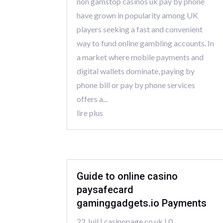
non gamstop casinos uk pay by phone
have grown in popularity among UK
players seeking a fast and convenient
way to fund online gambling accounts. In
a market where mobile payments and
digital wallets dominate, paying by
phone bill or pay by phone services
offers a...
lire plus
Guide to online casino
paysafecard
gaminggadgets.io Payments
22 Juil
|
casinopage.co.uk
| 0