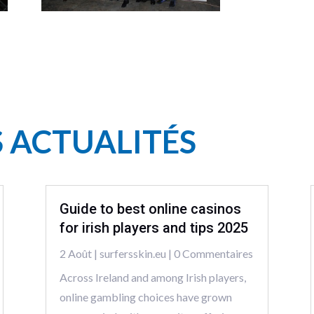
S ACTUALITÉS
Guide to best online casinos
for irish players and tips 2025
2 Août
|
surfersskin.eu
| 0 Commentaires
Across Ireland and among Irish players,
online gambling choices have grown