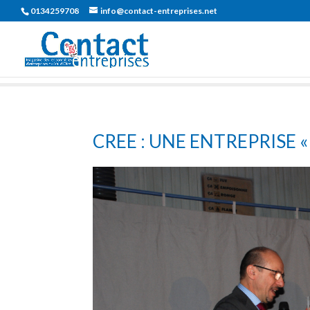
0134259708
info@contact-entreprises.net
CREE : UNE ENTREPRISE