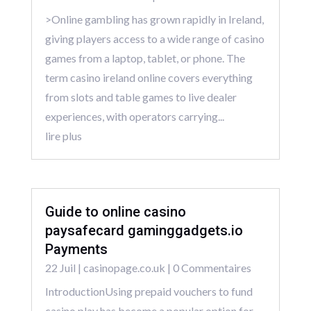
>Online gambling has grown rapidly in Ireland,
giving players access to a wide range of casino
games from a laptop, tablet, or phone. The
term casino ireland online covers everything
from slots and table games to live dealer
experiences, with operators carrying...
lire plus
Guide to online casino
paysafecard gaminggadgets.io
Payments
22 Juil
|
casinopage.co.uk
| 0 Commentaires
IntroductionUsing prepaid vouchers to fund
casino play has become a popular option for