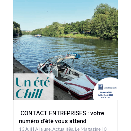
CONTACT ENTREPRISES : votre
numéro d’été vous attend
13 Juil
|
A la une
,
Actualitēs
,
Le Magazine
| 0