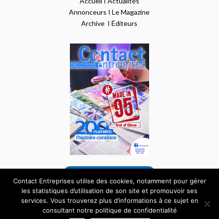
Accueil
I
Actualités
Annonceurs
I
Le Magazine
Archive
I
Éditeurs
VOIR NOTRE DERNIER NUMÉRO
Contact Entreprises utilise des cookies, notamment pour gérer
les statistiques d’utilisation de son site et promouvoir ses
services. Vous trouverez plus d’informations à ce sujet en
Tous droits réservés – Site internet réalisé par
consultant notre politique de confidentialité
l’agence
Pardalys
|
Mentions Légales
|
Données