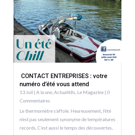
CONTACT ENTREPRISES : votre
numéro d’été vous attend
13 Juil
|
A la une
,
Actualitēs
,
Le Magazine
| 0
Commentaires
Le thermomètre s’affole. Heureusement, l’été
n’est pas seulement synonyme de températures
records. C’est aussi le temps des découvertes,