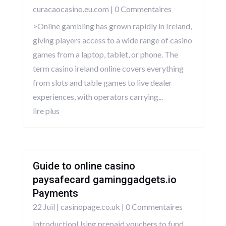
curacaocasino.eu.com
| 0 Commentaires
>Online gambling has grown rapidly in Ireland,
giving players access to a wide range of casino
games from a laptop, tablet, or phone. The
term casino ireland online covers everything
from slots and table games to live dealer
experiences, with operators carrying...
lire plus
Guide to online casino
paysafecard gaminggadgets.io
Payments
22 Juil
|
casinopage.co.uk
| 0 Commentaires
IntroductionUsing prepaid vouchers to fund