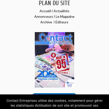
PLAN DU SITE
Accueil
I
Actualités
Annonceurs
I
Le Magazine
Archive
I
Éditeurs
VOIR NOTRE DERNIER NUMÉRO
Contact Entreprises utilise des cookies, notamment pour gérer
les statistiques d’utilisation de son site et promouvoir ses