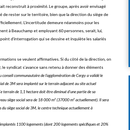
ait reconstruit à proximité. Le groupe, après avoir envisagé
 de rester sur le territoire, bien que la direction du siège de
officiellement. L’incertitude demeure néanmoins pour les
lement à Beauchamp et employant 60 personnes, serait, lui,
 point d’interrogation qui se dessine et inquiète les salariés
mations se veulent affirmatives. Si du côté de la direction, on
, le syndicat s’avance sans retenu à donner des éléments
u conseil communautaire de l’agglomération de Cergy a validé le
ial de 3M sera implanté sur le terrain adjacent au site actuel
Ce terrain de 1,1 hectare doit être diminué d’une partie de sa
uveau siège social sera de 18 000 m² (37000 m² actuellement). Il sera
 du siège social de 3M, le centre technique actuellement à
ont implantés 1100 logements (dont 200 logements spécifiques et 20%