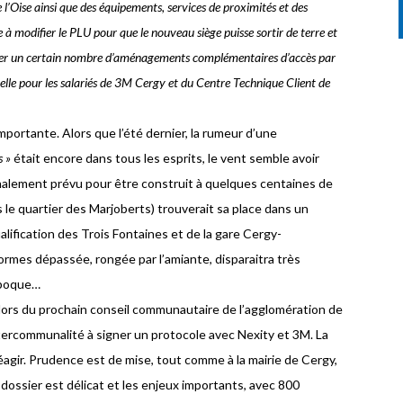
’Oise ainsi que des équipements, services de proximités et des
 modifier le PLU pour que le nouveau siège puisse sortir de terre et
aliser un certain nombre d’aménagements complémentaires d’accès par
uvelle pour les salariés de 3M Cergy et du Centre Technique Client de
mportante. Alors que l’été dernier, la rumeur d’une
s »
était encore dans tous les esprits, le vent semble avoir
nalement prévu pour être construit à quelques centaines de
le quartier des Marjoberts) trouverait sa place dans un
lification des Trois Fontaines et de la gare Cergy-
ormes dépassée, rongée par l’amiante, disparaitra très
époque…
 lors du prochain conseil communautaire de l’agglomération de
ntercommunalité à signer un protocole avec Nexity et 3M. La
éagir. Prudence est de mise, tout comme à la mairie de Cergy,
 le dossier est délicat et les enjeux importants, avec 800