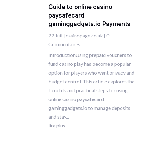
Guide to online casino
paysafecard
gaminggadgets.io Payments
22 Juil
|
casinopage.co.uk
| 0
Commentaires
IntroductionUsing prepaid vouchers to
fund casino play has become a popular
option for players who want privacy and
budget control. This article explores the
benefits and practical steps for using
online casino paysafecard
gaminggadgets.io to manage deposits
and stay...
lire plus