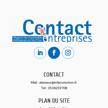
CONTACT
Mail :
alemeur@mfpromotion.fr
Tél :
0134259708
PLAN DU SITE