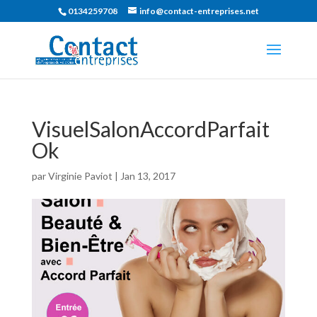
0134259708
info@contact-entreprises.net
VisuelSalonAccordParfait
Ok
par
Virginie Paviot
|
Jan 13, 2017