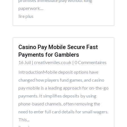
promises immediate play without long
paperwork....
lire plus
Casino Pay Mobile Secure Fast
Payments for Gamblers
16 Juil
|
creativemiles.co.uk
| 0 Commentaires
IntroductionMobile deposit options have
changed how players fund games, and casino
pay mobile is a leading approach for on-the-go
payments. It simplifies deposits by using
phone-based channels, often removing the
need to enter full card details for small wagers.
This...