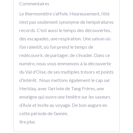
Commentaires
Le thermomètre s’affole. Heureusement, l’été
n’est pas seulement synonyme de températures
records. C’est aussi le temps des découvertes,
des escapades, une respiration. Une saison où
l’on ralentit, où l’on prend le temps de
redécouvrir, de partager, de s’évader. Dans ce
numéro, nous vous emmenons à la découverte
du Val d’Oise, de ses multiples trésors et points
d’intérêt. Nous mettons également le cap sur
Herblay, avec l’arrivée de Tang Frères, une
enseigne qui ouvre une fenêtre sur les saveurs
d’Asie et invite au voyage. De bon augure en
cette période de l’année.
lire plus