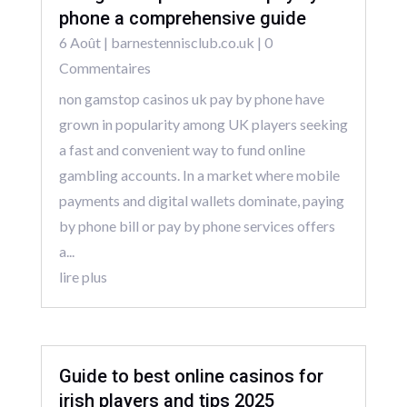
phone a comprehensive guide
6 Août
|
barnestennisclub.co.uk
| 0
Commentaires
non gamstop casinos uk pay by phone have
grown in popularity among UK players seeking
a fast and convenient way to fund online
gambling accounts. In a market where mobile
payments and digital wallets dominate, paying
by phone bill or pay by phone services offers
a...
lire plus
Guide to best online casinos for
irish players and tips 2025