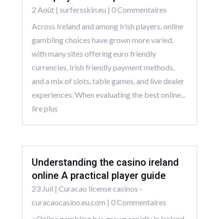
2 Août
|
surfersskin.eu
| 0 Commentaires
Across Ireland and among Irish players, online
gambling choices have grown more varied,
with many sites offering euro friendly
currencies, Irish friendly payment methods,
and a mix of slots, table games, and live dealer
experiences. When evaluating the best online...
lire plus
Understanding the casino ireland
online A practical player guide
23 Juil
|
Curacao license casinos -
curacaocasino.eu.com
| 0 Commentaires
>Online gambling has grown rapidly in Ireland,