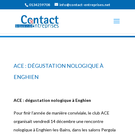
0134259708
info@contact-entreprises.net
ACE : DÉGUSTATION NOLOGIQUE À
ENGHIEN
ACE : dégustation nologique à Enghien
Pour finir l’année de manière conviviale, le club ACE
organisait vendredi 14 décembre une rencontre
nologique à Enghien-les-Bains, dans les salons Pergola