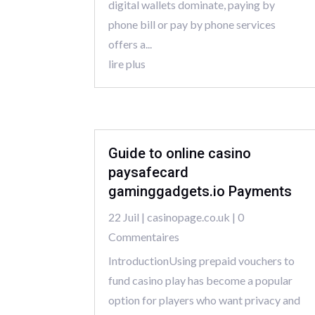
digital wallets dominate, paying by
phone bill or pay by phone services
offers a...
lire plus
Guide to online casino
paysafecard
gaminggadgets.io Payments
22 Juil
|
casinopage.co.uk
| 0
Commentaires
IntroductionUsing prepaid vouchers to
fund casino play has become a popular
option for players who want privacy and