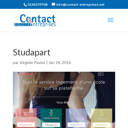
0134259708
info@contact-entreprises.net
Studapart
par
Virginie Paviot
|
Jan 14, 2016