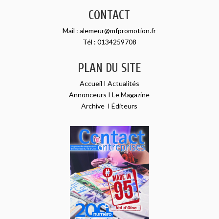
CONTACT
Mail :
alemeur@mfpromotion.fr
Tél :
0134259708
PLAN DU SITE
Accueil
I
Actualités
Annonceurs
I
Le Magazine
Archive
I
Éditeurs