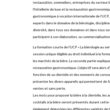
restauration, sommeliers, entreprises du secteur br
l’hôtellerie de luxe et la restauration gastronomiq
gastronomique à vocation internationale de l’UCP, 
experts dans le domaine de la biérologie, discipline
diversité, dans tous ses domaines et dans tous ses
participent à son élaboration, sa commercialisatio
La formation courte de l’UCP « La biérologie au ser
session unique éligible au droit individuel à la form
les marchés de la bière. La seconde partie expliquera
restauration gastronomique. L’objectif sera alors 
fonction de sa clientèle et des moments de consom
présenter les divers appareils qui permettent de fa
ventes et sans perte.
Les mots pour proposer la bière à la clientèle, les 
cocktails à la bière seront présentés durant cette
également dégustées les différentes variétés de b