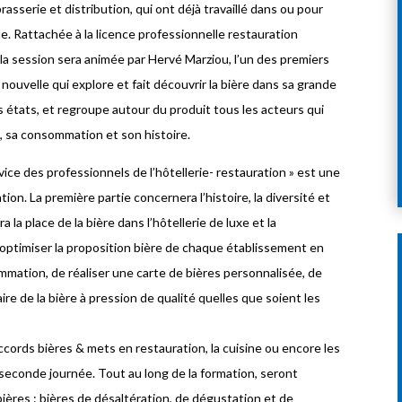
asserie et distribution, qui ont déjà travaillé dans ou pour
ue. Rattachée à la licence professionnelle restauration
la session sera animée par Hervé Marziou, l’un des premiers
 nouvelle qui explore et fait découvrir la bière dans sa grande
 états, et regroupe autour du produit tous les acteurs qui
n, sa consommation et son histoire.
vice des professionnels de l’hôtellerie- restauration » est une
ation. La première partie concernera l’histoire, la diversité et
 la place de la bière dans l’hôtellerie de luxe et la
d’optimiser la proposition bière de chaque établissement en
mation, de réaliser une carte de bières personnalisée, de
ire de la bière à pression de qualité quelles que soient les
accords bières & mets en restauration, la cuisine ou encore les
 seconde journée. Tout au long de la formation, seront
ières : bières de désaltération, de dégustation et de