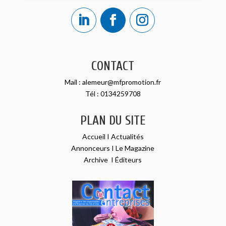
CONTACT
Mail :
alemeur@mfpromotion.fr
Tél :
0134259708
PLAN DU SITE
Accueil
I
Actualités
Annonceurs
I
Le Magazine
Archive
I
Éditeurs