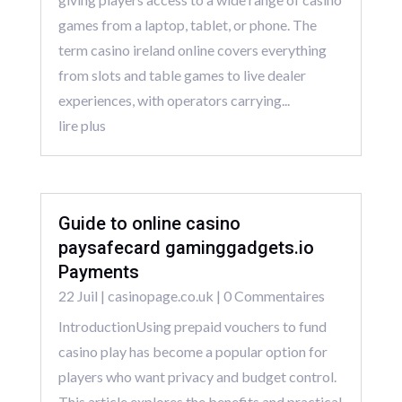
games from a laptop, tablet, or phone. The
term casino ireland online covers everything
from slots and table games to live dealer
experiences, with operators carrying...
lire plus
Guide to online casino
paysafecard gaminggadgets.io
Payments
22 Juil
|
casinopage.co.uk
| 0 Commentaires
IntroductionUsing prepaid vouchers to fund
casino play has become a popular option for
players who want privacy and budget control.
This article explores the benefits and practical