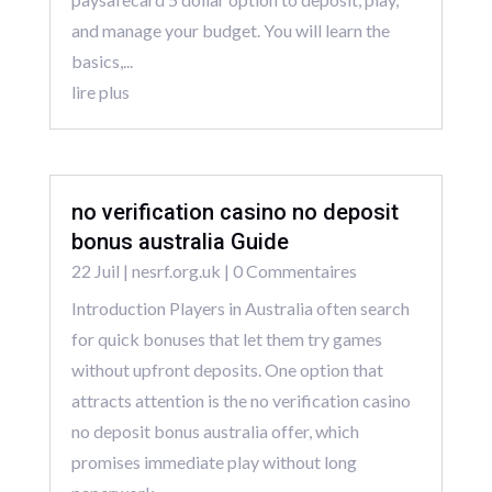
and manage your budget. You will learn the
basics,...
lire plus
no verification casino no deposit
bonus australia Guide
22 Juil
|
nesrf.org.uk
| 0 Commentaires
Introduction Players in Australia often search
for quick bonuses that let them try games
without upfront deposits. One option that
attracts attention is the no verification casino
no deposit bonus australia offer, which
promises immediate play without long