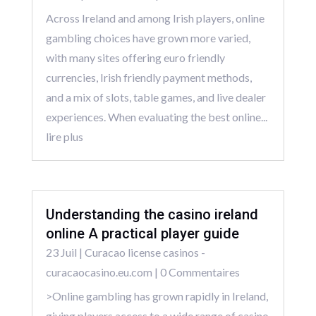
Across Ireland and among Irish players, online
gambling choices have grown more varied,
with many sites offering euro friendly
currencies, Irish friendly payment methods,
and a mix of slots, table games, and live dealer
experiences. When evaluating the best online...
lire plus
Understanding the casino ireland
online A practical player guide
23 Juil
|
Curacao license casinos -
curacaocasino.eu.com
| 0 Commentaires
>Online gambling has grown rapidly in Ireland,
giving players access to a wide range of casino