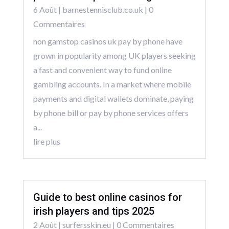
6 Août
|
barnestennisclub.co.uk
| 0
Commentaires
non gamstop casinos uk pay by phone have
grown in popularity among UK players seeking
a fast and convenient way to fund online
gambling accounts. In a market where mobile
payments and digital wallets dominate, paying
by phone bill or pay by phone services offers
a...
lire plus
Guide to best online casinos for
irish players and tips 2025
2 Août
|
surfersskin.eu
| 0 Commentaires