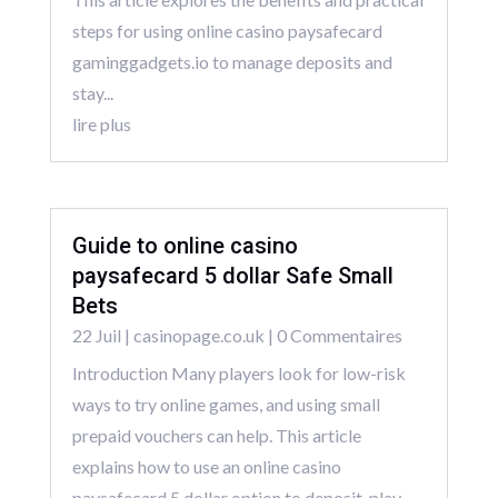
steps for using online casino paysafecard
gaminggadgets.io to manage deposits and
stay...
lire plus
Guide to online casino
paysafecard 5 dollar Safe Small
Bets
22 Juil
|
casinopage.co.uk
| 0 Commentaires
Introduction Many players look for low-risk
ways to try online games, and using small
prepaid vouchers can help. This article
explains how to use an online casino
paysafecard 5 dollar option to deposit, play,