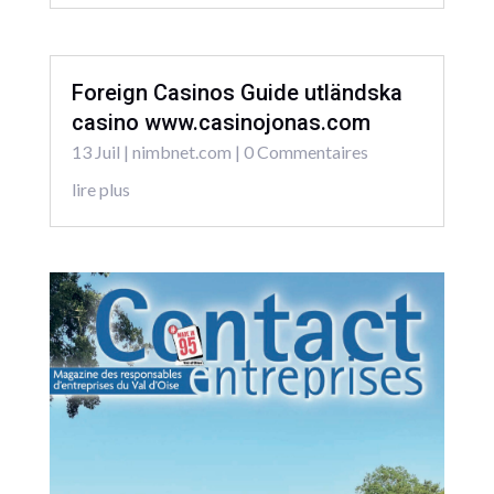
Foreign Casinos Guide utländska
casino www.casinojonas.com
13 Juil
|
nimbnet.com
| 0 Commentaires
lire plus