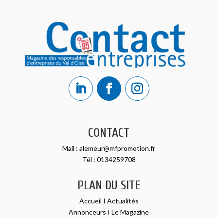
CONTACT
Mail :
alemeur@mfpromotion.fr
Tél :
0134259708
PLAN DU SITE
Accueil
I
Actualités
Annonceurs
I
Le Magazine