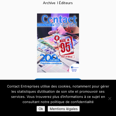
Archive
I
Éditeurs
VOIR NOTRE DERNIER NUMÉRO
Contact Entreprises utilise des cookies, notamment pour gérer
les statistiques d’utilisation de son site et promouvoir ses
services. Vous trouverez plus d’informations à ce sujet en
Tous droits réservés – Site internet réalisé par
consultant notre politique de confidentialité
l’agence
Pardalys
|
Mentions Légales
|
Données
Ok
Mentions légales
personnelles et cookie