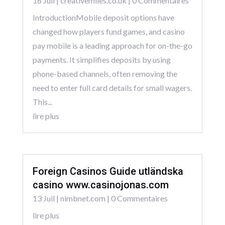
16 Juil
|
creativemiles.co.uk
| 0 Commentaires
IntroductionMobile deposit options have
changed how players fund games, and casino
pay mobile is a leading approach for on-the-go
payments. It simplifies deposits by using
phone-based channels, often removing the
need to enter full card details for small wagers.
This...
lire plus
Foreign Casinos Guide utländska
casino www.casinojonas.com
13 Juil
|
nimbnet.com
| 0 Commentaires
lire plus