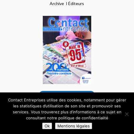
Archive
I
Éditeurs
VOIR NOTRE DERNIER NUMÉRO
Contact Entreprises utilise des cookies, notamment pour gérer
les statistiques d’utilisation de son site et promouvoir ses
services. Vous trouverez plus d’informations à ce sujet en
Tous droits réservés – Site internet réalisé par
consultant notre politique de confidentialité
l’agence
Pardalys
|
Mentions Légales
|
Données
Ok
Mentions légales
personnelles et cookie