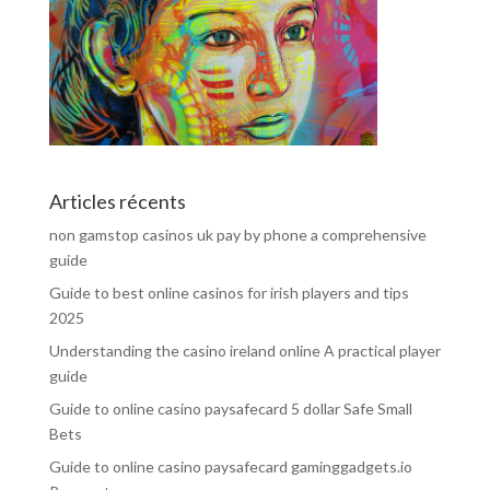
Articles récents
non gamstop casinos uk pay by phone a comprehensive
guide
Guide to best online casinos for irish players and tips
2025
Understanding the casino ireland online A practical player
guide
Guide to online casino paysafecard 5 dollar Safe Small
Bets
Guide to online casino paysafecard gaminggadgets.io