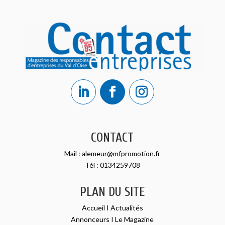
CONTACT
Mail :
alemeur@mfpromotion.fr
Tél :
0134259708
PLAN DU SITE
Accueil
I
Actualités
Annonceurs
I
Le Magazine