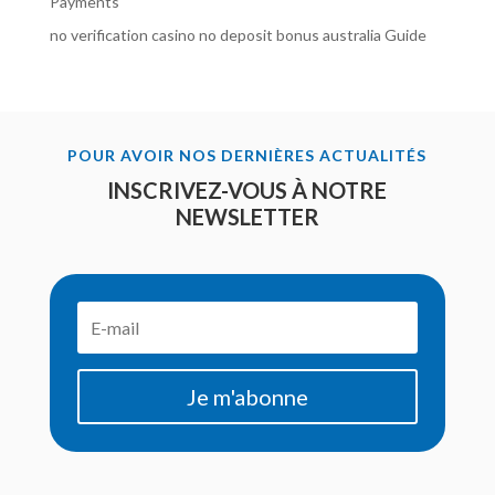
Payments
no verification casino no deposit bonus australia Guide
POUR AVOIR NOS DERNIÈRES ACTUALITÉS
INSCRIVEZ-VOUS À NOTRE
NEWSLETTER
Je m'abonne