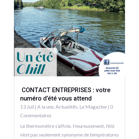
CONTACT ENTREPRISES : votre
numéro d’été vous attend
13 Juil
|
A la une
,
Actualitēs
,
Le Magazine
| 0
Commentaires
Le thermomètre s’affole. Heureusement, l’été
n’est pas seulement synonyme de températures