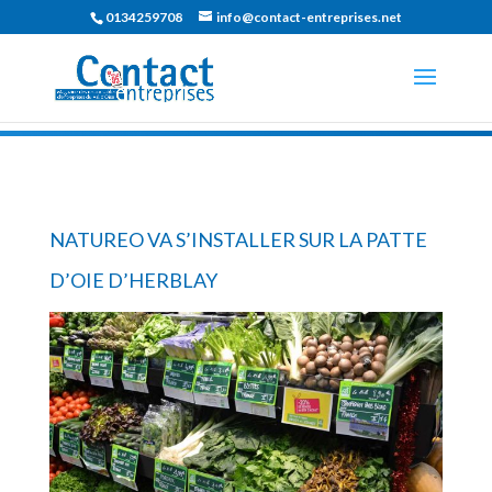
0134259708
info@contact-entreprises.net
NATUREO VA S’INSTALLER SUR LA PATTE
D’OIE D’HERBLAY