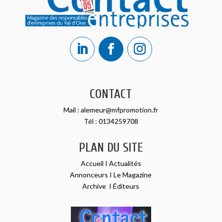
CONTACT
Mail :
alemeur@mfpromotion.fr
Tél :
0134259708
PLAN DU SITE
Accueil
I
Actualités
Annonceurs
I
Le Magazine
Archive
I
Éditeurs