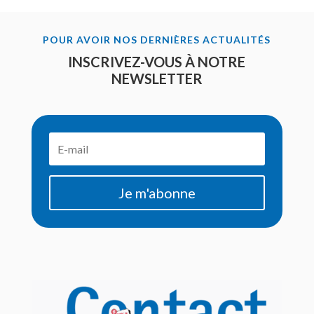
POUR AVOIR NOS DERNIÈRES ACTUALITÉS
INSCRIVEZ-VOUS À NOTRE
NEWSLETTER
Je m'abonne