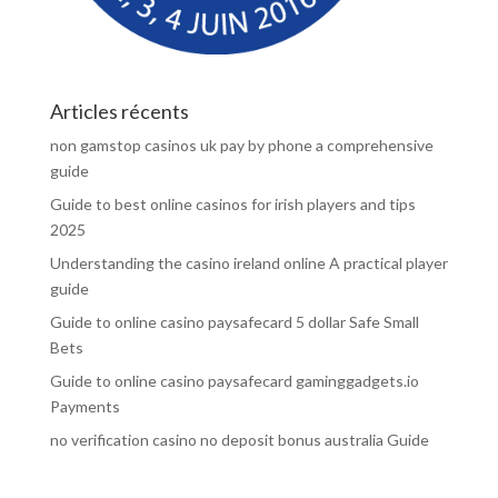
Articles récents
non gamstop casinos uk pay by phone a comprehensive
guide
Guide to best online casinos for irish players and tips
2025
Understanding the casino ireland online A practical player
guide
Guide to online casino paysafecard 5 dollar Safe Small
Bets
Guide to online casino paysafecard gaminggadgets.io
Payments
no verification casino no deposit bonus australia Guide