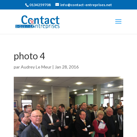
0134259708
info@contact-entreprises.net
photo 4
par
Audrey Le Meur
|
Jan 28, 2016