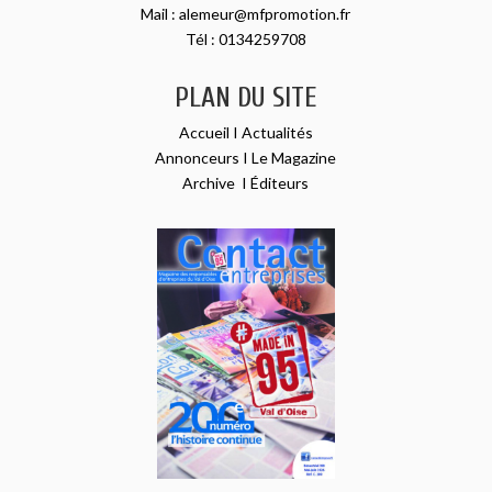
Mail :
alemeur@mfpromotion.fr
Tél :
0134259708
PLAN DU SITE
Accueil
I
Actualités
Annonceurs
I
Le Magazine
Archive
I
Éditeurs