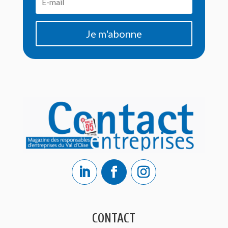
Je m'abonne
CONTACT