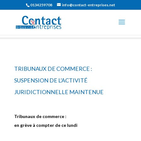
0134259708
info@contact-entreprises.net
TRIBUNAUX DE COMMERCE :
SUSPENSION DE L’ACTIVITÉ
JURIDICTIONNELLE MAINTENUE
Tribunaux de commerce :
en grève à compter de ce lundi