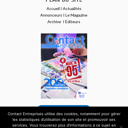
Accueil
I
Actualités
Annonceurs
I
Le Magazine
Archive
I
Éditeurs
VOIR NOTRE DERNIER NUMÉRO
Contact Entreprises utilise des cookies, notamment pour gérer
les statistiques d’utilisation de son site et promouvoir ses
services. Vous trouverez plus d’informations à ce sujet en
Tous droits réservés – Site internet réalisé par