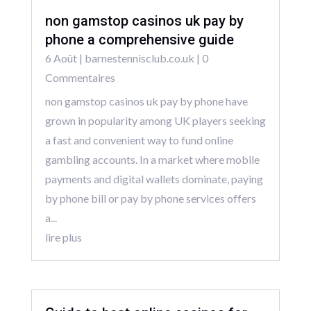
non gamstop casinos uk pay by
phone a comprehensive guide
6 Août
|
barnestennisclub.co.uk
| 0
Commentaires
non gamstop casinos uk pay by phone have
grown in popularity among UK players seeking
a fast and convenient way to fund online
gambling accounts. In a market where mobile
payments and digital wallets dominate, paying
by phone bill or pay by phone services offers
a...
lire plus