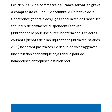
Les tribunaux de commerce de France seront en grève
à compter de ce lundi 8 décembre.
A l’initiative de la
Conférence générale des juges consulaires de France, les
tribunaux de commerce suspendent l’activité
juridictionnelle pour une durée indéterminée. Les actes
courants (dépôts de bilan, liquidations judiciaires, salaires
AGS) ne seront pas traités. Le risque de voir s’aggraver
une situation économique déjà tendue pour de
nombreuses entreprises est bien réel.