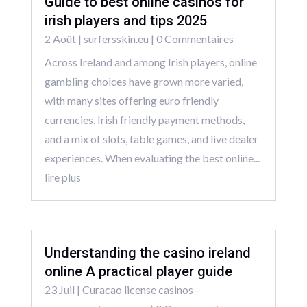
Guide to best online casinos for
irish players and tips 2025
2 Août
|
surfersskin.eu
| 0 Commentaires
Across Ireland and among Irish players, online
gambling choices have grown more varied,
with many sites offering euro friendly
currencies, Irish friendly payment methods,
and a mix of slots, table games, and live dealer
experiences. When evaluating the best online...
lire plus
Understanding the casino ireland
online A practical player guide
23 Juil
|
Curacao license casinos -