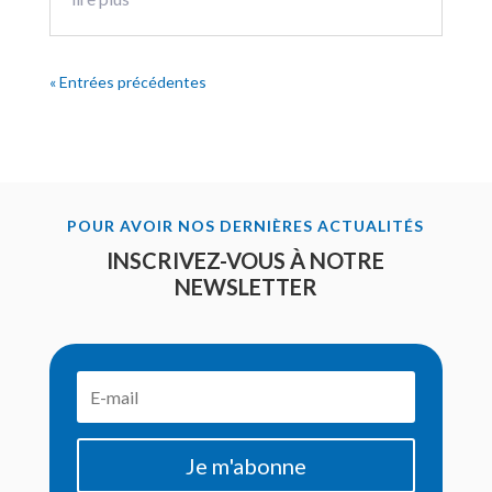
« Entrées précédentes
POUR AVOIR NOS DERNIÈRES ACTUALITÉS
INSCRIVEZ-VOUS À NOTRE
NEWSLETTER
Je m'abonne