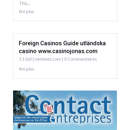
This...
lire plus
Foreign Casinos Guide utländska
casino www.casinojonas.com
13 Juil
|
nimbnet.com
| 0 Commentaires
lire plus