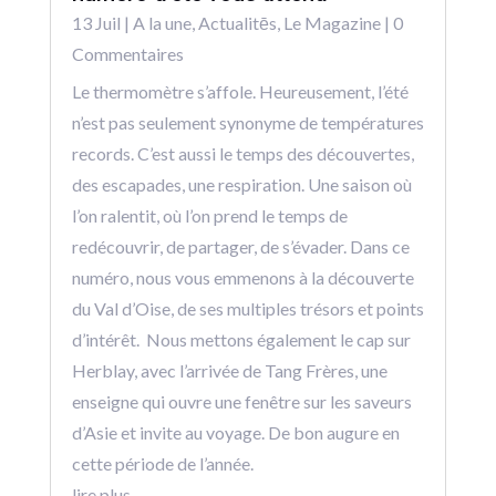
13 Juil
|
A la une
,
Actualitēs
,
Le Magazine
| 0
Commentaires
Le thermomètre s’affole. Heureusement, l’été
n’est pas seulement synonyme de températures
records. C’est aussi le temps des découvertes,
des escapades, une respiration. Une saison où
l’on ralentit, où l’on prend le temps de
redécouvrir, de partager, de s’évader. Dans ce
numéro, nous vous emmenons à la découverte
du Val d’Oise, de ses multiples trésors et points
d’intérêt. Nous mettons également le cap sur
Herblay, avec l’arrivée de Tang Frères, une
enseigne qui ouvre une fenêtre sur les saveurs
d’Asie et invite au voyage. De bon augure en
cette période de l’année.
lire plus