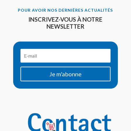
POUR AVOIR NOS DERNIÈRES ACTUALITÉS
INSCRIVEZ-VOUS À NOTRE
NEWSLETTER
Je m'abonne