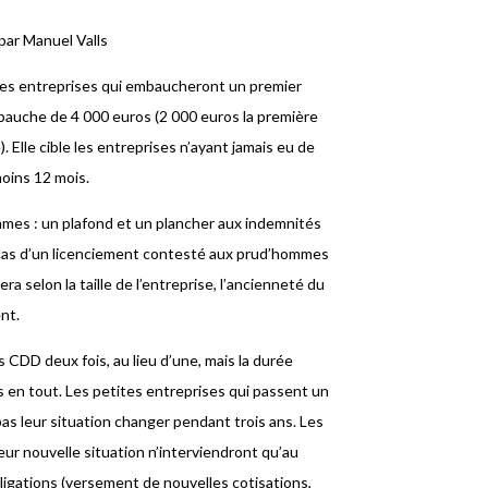
par Manuel Valls
tes entreprises qui embaucheront un premier
mbauche de 4 000 euros (2 000 euros la première
 Elle cible les entreprises n’ayant jamais eu de
moins 12 mois.
mes : un plafond et un plancher aux indemnités
e cas d’un licenciement contesté aux prud’hommes
a selon la taille de l’entreprise, l’ancienneté du
ent.
 CDD deux fois, au lieu d’une, mais la durée
 en tout. Les petites entreprises qui passent un
 pas leur situation changer pendant trois ans. Les
eur nouvelle situation n’interviendront qu’au
ligations (versement de nouvelles cotisations,