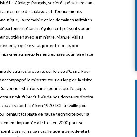
isité Le Câblage français, société spécialisée dans
et la maintenance de câblages et d’équipements
nautique, l’automobile et les domaines militaires.
e département étaient également présents pour
eur quotidien avec le ministre. Manuel Valls a
rnement, « qui se veut pro-entreprise, pro-
compagner au mieux les entreprises pour faire face
ne de salariés présents sur le site d’Osny. Pour
a accompagné le ministre tout au long de la visite,
 Sa venue est valorisante pour toute l’équipe,
tre savoir-faire vis à vis de nos donneurs d’ordre
t sous-traitant, créé en 1970, LCF travaille pour
u Renault (câblage de haute technicité pour la
galement implantée à Istres en 2000 pour se
ncent Durand n’a pas caché que la période était
e