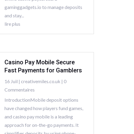
gaminggadgets.io to manage deposits
and stay...
lire plus
Casino Pay Mobile Secure
Fast Payments for Gamblers
16 Juil
|
creativemiles.co.uk
| 0
Commentaires
IntroductionMobile deposit options
have changed how players fund games,
and casino pay mobile is a leading
approach for on-the-go payments. It
simplifies deposits by using phone-