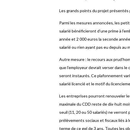
Les grands points du projet présentés 
Parmi les mesures annoncées, les peti
salarié bénéficieront d’une prime à l’e
année et 2 000 euros la seconde année).
salarié ou n’en ayant pas eu depuis au 
Autre mesure : le recours aux prud’hom
que l’employeur devrait verser dans l
seront instaurés. Ce plafonnement varier
salarié licencié et le motif du licenciem
Les entreprises pourront renouveler les
maximale du CDD reste de dix-huit mois
seuil (11, 20 ou 50 salariés) ne verront
prélèvements sociaux et fiscaux liés à l
terme de ce gel de 3 ans. Toutes les ob