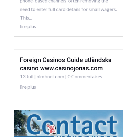
phone-based channels, often removing the
need to enter full card details for small wagers.
This...
lire plus
Foreign Casinos Guide utländska
casino www.casinojonas.com
13 Juil
|
nimbnet.com
| 0 Commentaires
lire plus