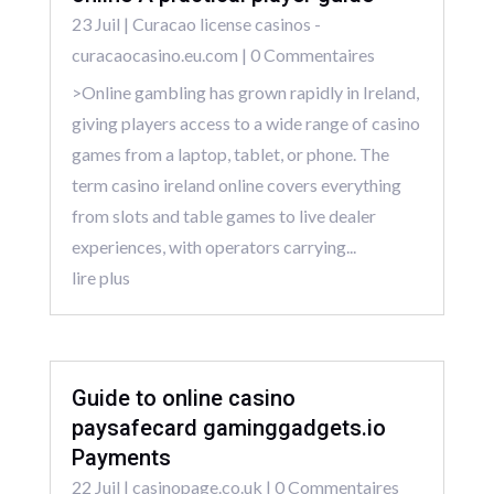
23 Juil
|
Curacao license casinos -
curacaocasino.eu.com
| 0 Commentaires
>Online gambling has grown rapidly in Ireland,
giving players access to a wide range of casino
games from a laptop, tablet, or phone. The
term casino ireland online covers everything
from slots and table games to live dealer
experiences, with operators carrying...
lire plus
Guide to online casino
paysafecard gaminggadgets.io
Payments
22 Juil
|
casinopage.co.uk
| 0 Commentaires