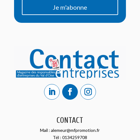
Je m'abonne
CONTACT
Mail :
alemeur@mfpromotion.fr
Tél :
0134259708