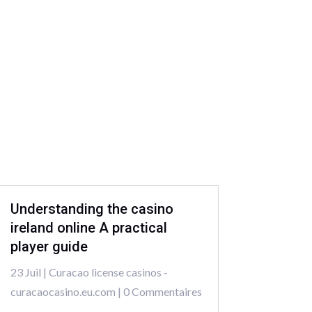
Understanding the casino
ireland online A practical
player guide
23 Juil
|
Curacao license casinos -
curacaocasino.eu.com
| 0 Commentaires