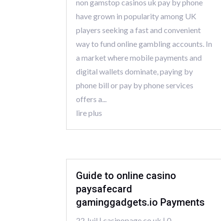
non gamstop casinos uk pay by phone
have grown in popularity among UK
players seeking a fast and convenient
way to fund online gambling accounts. In
a market where mobile payments and
digital wallets dominate, paying by
phone bill or pay by phone services
offers a...
lire plus
Guide to online casino
paysafecard
gaminggadgets.io Payments
22 Juil
|
casinopage.co.uk
| 0