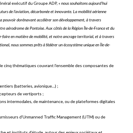
énéral exécutif du Groupe ADP,
« nous souhaitons aujourd’hui
futurs de l’aviation, décarbonée et innovante. La mobilité aérienne
, va pouvoir dorénavant accélérer son développement, à travers
notre aérodrome de Pontoise. Aux côtés de la Région Île-de-France et du
faire en matière de mobilité, et notre ancrage territorial, et à travers
ational, nous sommes prêts à fédérer un écosystème unique en Île-de-
ur de cinq thématiques couvrant l’ensemble des composantes de
ntiers (batteries, avionique…) ;
cepteurs de vertiports ;
ions intermodales, de maintenance, ou de plateformes digitales
fournisseurs d’Unmanned Traffic Management (UTM) ou de
rche et instituts d’étude, autour des enjeux sociétaux et