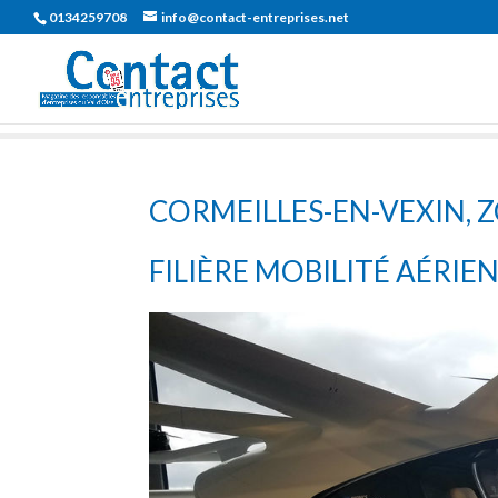
0134259708
info@contact-entreprises.net
CORMEILLES-EN-VEXIN, 
FILIÈRE MOBILITÉ AÉRIE