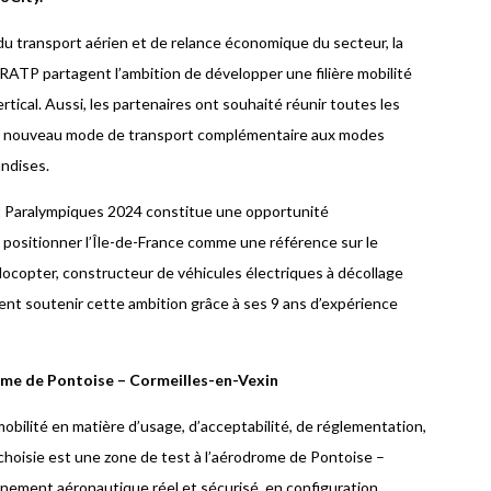
u transport aérien et de relance économique du secteur, la
RATP partagent l’ambition de développer une filière mobilité
rtical. Aussi, les partenaires ont souhaité réunir toutes les
ce nouveau mode de transport complémentaire aux modes
andises.
et Paralympiques 2024 constitue une opportunité
de positionner l’Île-de-France comme une référence sur le
locopter, constructeur de véhicules électriques à décollage
 vient soutenir cette ambition grâce à ses 9 ans d’expérience
ome de Pontoise – Cormeilles-en-Vexin
obilité en matière d’usage, d’acceptabilité, de réglementation,
 choisie est une zone de test à l’aérodrome de Pontoise –
onnement aéronautique réel et sécurisé, en configuration