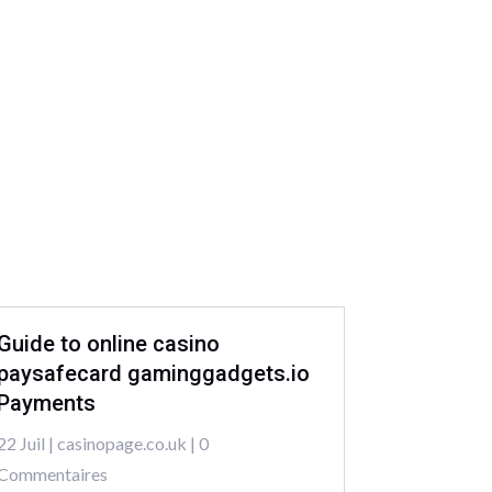
Guide to online casino
paysafecard gaminggadgets.io
Payments
22 Juil
|
casinopage.co.uk
| 0
Commentaires