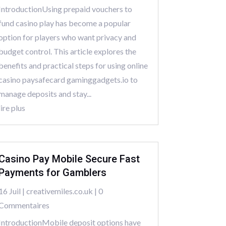
IntroductionUsing prepaid vouchers to
fund casino play has become a popular
option for players who want privacy and
budget control. This article explores the
benefits and practical steps for using online
casino paysafecard gaminggadgets.io to
manage deposits and stay...
lire plus
Casino Pay Mobile Secure Fast
Payments for Gamblers
16 Juil
|
creativemiles.co.uk
| 0
Commentaires
IntroductionMobile deposit options have