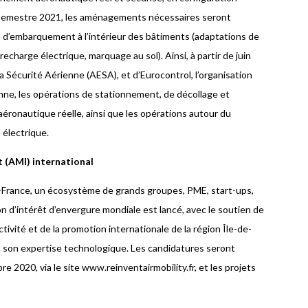
r semestre 2021, les aménagements nécessaires seront
s d’embarquement à l’intérieur des bâtiments (adaptations de
charge électrique, marquage au sol). Ainsi, à partir de juin
 Sécurité Aérienne (AESA), et d’Eurocontrol, l’organisation
enne, les opérations de stationnement, de décollage et
aéronautique réelle, ainsi que les opérations autour du
 électrique.
t (AMI) international
-de-France, un écosystème de grands groupes, PME, start-ups,
on d’intérêt d’envergure mondiale est lancé, avec le soutien de
tivité et de la promotion internationale de la région Île-de-
et son expertise technologique. Les candidatures seront
 2020, via le site www.reinventairmobility.fr, et les projets