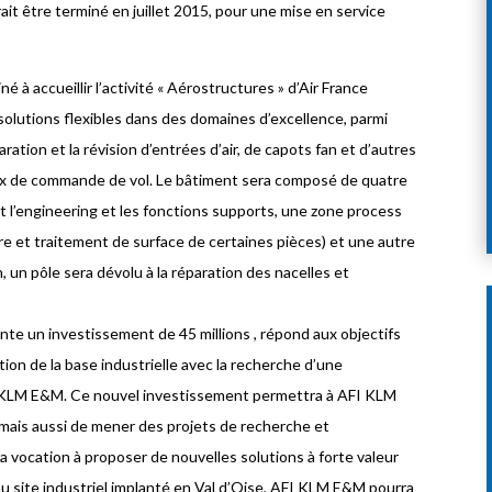
ait être terminé en juillet 2015, pour une mise en service
é à accueillir l’activité « Aérostructures » d’Air France
solutions flexibles dans des domaines d’excellence, parmi
aration et la révision d’entrées d’air, de capots fan et d’autres
ux de commande de vol. Le bâtiment sera composé de quatre
t l’engineering et les fonctions supports, une zone process
re et traitement de surface de certaines pièces) et une autre
, un pôle sera dévolu à la réparation des nacelles et
nte un investissement de 45 millions , répond aux objectifs
ion de la base industrielle avec la recherche d’une
I KLM E&M. Ce nouvel investissement permettra à AFI KLM
mais aussi de mener des projets de recherche et
 vocation à proposer de nouvelles solutions à forte valeur
au site industriel implanté en Val d’Oise, AFI KLM E&M pourra