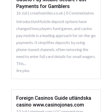
Payments for Gamblers
16 Juil
|
creativemiles.co.uk
| 0 Commentaires
IntroductionMobile deposit options have
changed how players fund games, and casino
pay mobile is a leading approach for on-the-go
payments. It simplifies deposits by using
phone-based channels, often removing the
need to enter full card details for small wagers.
This...
lire plus
Foreign Casinos Guide utländska
casino www.casinojonas.com
13 Juil
|
nimbnet.com
| 0 Commentaires