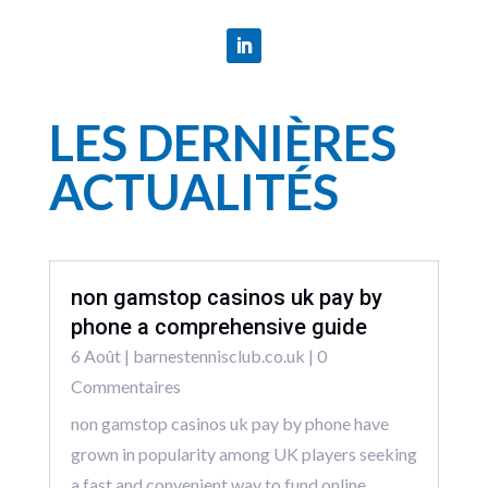
LES DERNIÈRES
ACTUALITÉS
non gamstop casinos uk pay by
phone a comprehensive guide
6 Août
|
barnestennisclub.co.uk
| 0
Commentaires
non gamstop casinos uk pay by phone have
grown in popularity among UK players seeking
a fast and convenient way to fund online