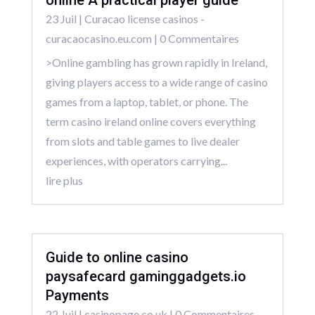
23 Juil
|
Curacao license casinos -
curacaocasino.eu.com
| 0 Commentaires
>Online gambling has grown rapidly in Ireland,
giving players access to a wide range of casino
games from a laptop, tablet, or phone. The
term casino ireland online covers everything
from slots and table games to live dealer
experiences, with operators carrying...
lire plus
Guide to online casino
paysafecard gaminggadgets.io
Payments
22 Juil
|
casinopage.co.uk
| 0 Commentaires