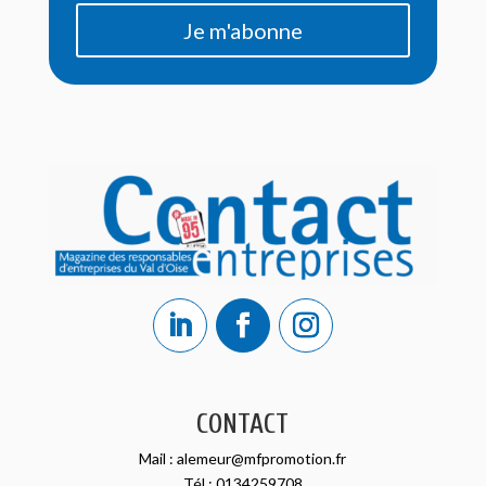
Je m'abonne
CONTACT
Mail :
alemeur@mfpromotion.fr
Tél :
0134259708