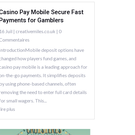
Casino Pay Mobile Secure Fast
Payments for Gamblers
16 Juil
|
creativemiles.co.uk
| 0
Commentaires
IntroductionMobile deposit options have
changed how players fund games, and
casino pay mobile is a leading approach for
on-the-go payments. It simplifies deposits
by using phone-based channels, often
removing the need to enter full card details
for small wagers. This...
lire plus