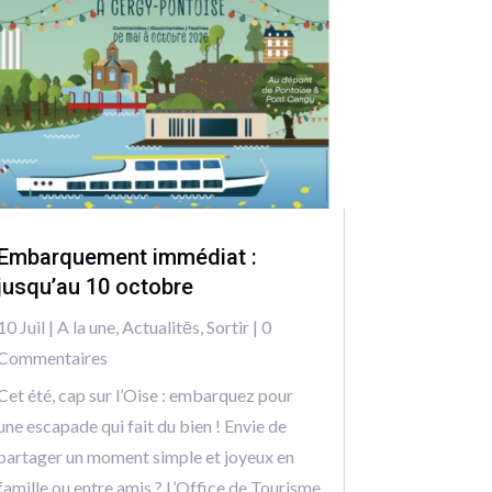
Embarquement immédiat :
jusqu’au 10 octobre
10 Juil
|
A la une
,
Actualitēs
,
Sortir
| 0
Commentaires
Cet été, cap sur l’Oise : embarquez pour
une escapade qui fait du bien ! Envie de
partager un moment simple et joyeux en
famille ou entre amis ? L’Office de Tourisme