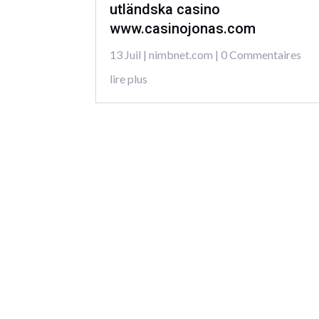
utländska casino
www.casinojonas.com
13 Juil
|
nimbnet.com
| 0 Commentaires
lire plus