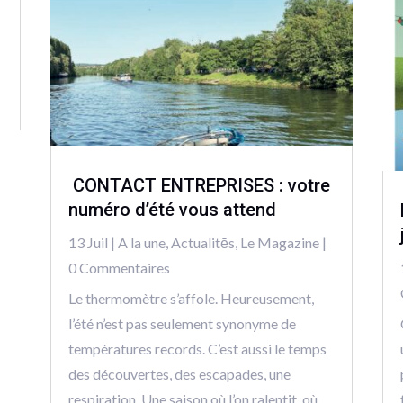
CONTACT ENTREPRISES : votre
numéro d’été vous attend
13 Juil
|
A la une
,
Actualitēs
,
Le Magazine
|
0 Commentaires
Le thermomètre s’affole. Heureusement,
l’été n’est pas seulement synonyme de
températures records. C’est aussi le temps
des découvertes, des escapades, une
respiration. Une saison où l’on ralentit, où