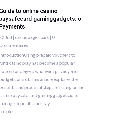
Guide to online casino
paysafecard gaminggadgets.io
Payments
22 Juil
|
casinopage.co.uk
| 0
Commentaires
IntroductionUsing prepaid vouchers to
fund casino play has become a popular
option for players who want privacy and
budget control. This article explores the
benefits and practical steps for using online
casino paysafecard gaminggadgets.io to
manage deposits and stay...
lire plus