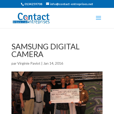
0134259708
info@contact-entreprises.net
SAMSUNG DIGITAL
CAMERA
par
Virginie Paviot
|
Jan 14, 2016