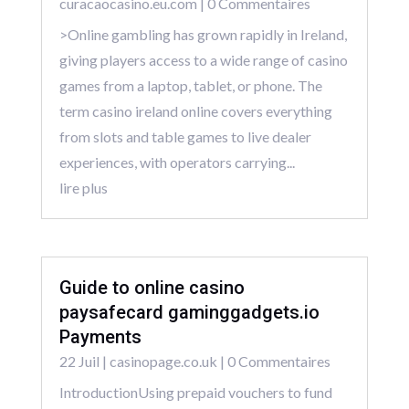
curacaocasino.eu.com
| 0 Commentaires
>Online gambling has grown rapidly in Ireland,
giving players access to a wide range of casino
games from a laptop, tablet, or phone. The
term casino ireland online covers everything
from slots and table games to live dealer
experiences, with operators carrying...
lire plus
Guide to online casino
paysafecard gaminggadgets.io
Payments
22 Juil
|
casinopage.co.uk
| 0 Commentaires
IntroductionUsing prepaid vouchers to fund