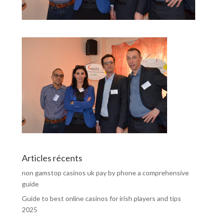
Articles récents
non gamstop casinos uk pay by phone a comprehensive
guide
Guide to best online casinos for irish players and tips
2025