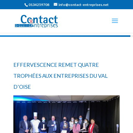
0134259708
info@contact-entreprises.net
EFFERVESCENCE REMET QUATRE
TROPHÉES AUX ENTREPRISES DU VAL
D’OISE