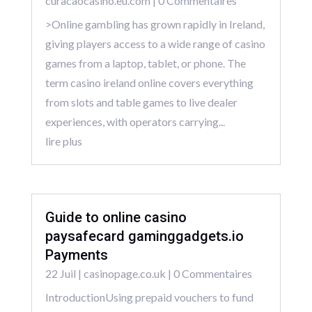
curacaocasino.eu.com
| 0 Commentaires
>Online gambling has grown rapidly in Ireland,
giving players access to a wide range of casino
games from a laptop, tablet, or phone. The
term casino ireland online covers everything
from slots and table games to live dealer
experiences, with operators carrying...
lire plus
Guide to online casino
paysafecard gaminggadgets.io
Payments
22 Juil
|
casinopage.co.uk
| 0 Commentaires
IntroductionUsing prepaid vouchers to fund