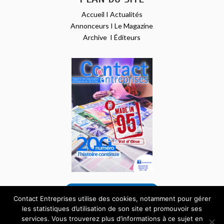
Accueil
I
Actualités
Annonceurs
I
Le Magazine
Archive
I
Éditeurs
VOIR NOTRE DERNIER NUMÉRO
Contact Entreprises utilise des cookies, notamment pour gérer
les statistiques d’utilisation de son site et promouvoir ses
services. Vous trouverez plus d’informations à ce sujet en
Tous droits réservés – Site internet réalisé par