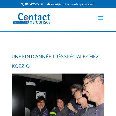
0134259708
info@contact-entreprises.net
UNE FIN D’ANNÉE TRÈS SPÉCIALE CHEZ
KOÉZIO