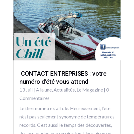
CONTACT ENTREPRISES : votre
numéro d’été vous attend
13 Juil
|
A la une
,
Actualitēs
,
Le Magazine
| 0
Commentaires
Le thermomètre s’affole. Heureusement, l’été
n’est pas seulement synonyme de températures
records. C’est aussi le temps des découvertes,
des escapades, une respiration. Une saison où