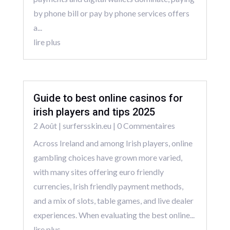
by phone bill or pay by phone services offers
a...
lire plus
Guide to best online casinos for
irish players and tips 2025
2 Août
|
surfersskin.eu
| 0 Commentaires
Across Ireland and among Irish players, online
gambling choices have grown more varied,
with many sites offering euro friendly
currencies, Irish friendly payment methods,
and a mix of slots, table games, and live dealer
experiences. When evaluating the best online...
lire plus