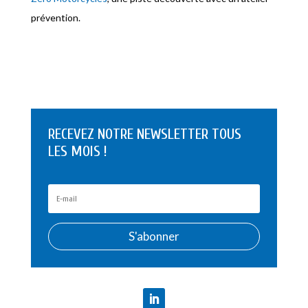
prévention.
RECEVEZ NOTRE NEWSLETTER TOUS
LES MOIS !
S'abonner