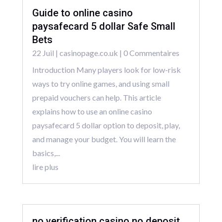
Guide to online casino
paysafecard 5 dollar Safe Small
Bets
22 Juil
|
casinopage.co.uk
| 0 Commentaires
Introduction Many players look for low-risk
ways to try online games, and using small
prepaid vouchers can help. This article
explains how to use an online casino
paysafecard 5 dollar option to deposit, play,
and manage your budget. You will learn the
basics,...
lire plus
no verification casino no deposit