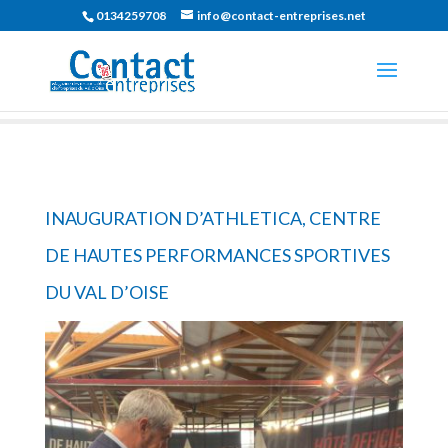
0134259708
info@contact-entreprises.net
INAUGURATION D’ATHLETICA, CENTRE
DE HAUTES PERFORMANCES SPORTIVES
DU VAL D’OISE