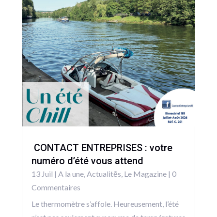
CONTACT ENTREPRISES : votre
numéro d’été vous attend
13 Juil
|
A la une
,
Actualitēs
,
Le Magazine
| 0
Commentaires
Le thermomètre s’affole. Heureusement, l’été