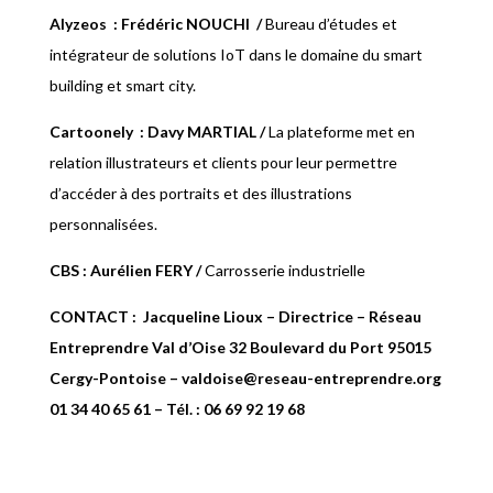
Alyzeos
: Frédéric NOUCHI
/
Bureau d’études et
intégrateur de solutions IoT dans le domaine du smart
building et smart city.
Cartoonely
: Davy MARTIAL
/
La plateforme met en
relation illustrateurs et clients pour leur permettre
d’accéder à des portraits et des illustrations
personnalisées.
CBS : Aurélien FERY
/
Carrosserie industrielle
CONTACT :
Jacqueline Lioux – Directrice
–
Réseau
Entreprendre Val d’Oise 32 Boulevard du Port 95015
Cergy-Pontoise
–
valdoise@reseau-entreprendre.org
01 34 40 65 61
– Tél. :
06 69 92 19 68