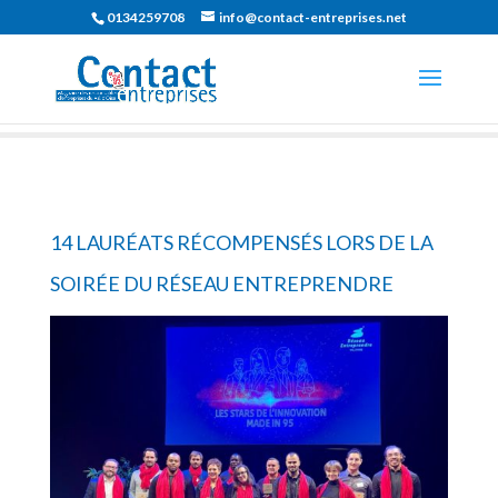
0134259708
info@contact-entreprises.net
14 LAURÉATS RÉCOMPENSÉS LORS DE LA
SOIRÉE DU RÉSEAU ENTREPRENDRE