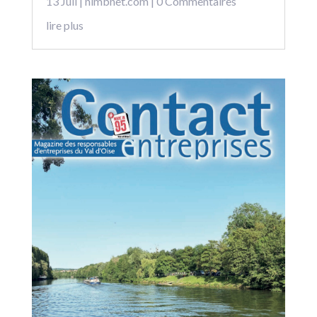
13 Juil
|
nimbnet.com
| 0 Commentaires
lire plus