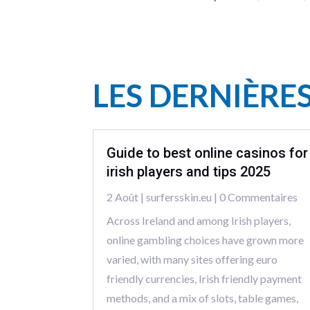
LES DERNIÈRE
Guide to best online casinos for
irish players and tips 2025
2 Août
|
surfersskin.eu
| 0 Commentaires
Across Ireland and among Irish players,
online gambling choices have grown more
varied, with many sites offering euro
friendly currencies, Irish friendly payment
methods, and a mix of slots, table games,