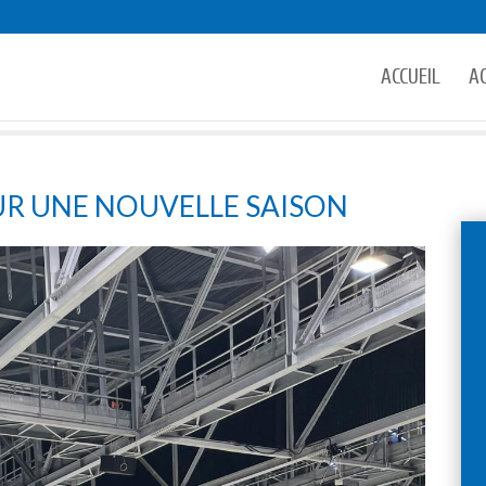
ACCUEIL
A
OUR UNE NOUVELLE SAISON