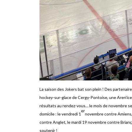
La saison des Jokers bat son plein ! Des partenair
hockey-sur-glace de Cergy-Pontoise, une Aren’ice q
résultats au rendez-vous… le mois de novembre s
er
domicile : le vendredi 1
novembre contre Amiens, 
contre Anglet, le mardi 19 novembre contre Brian
soutenir !