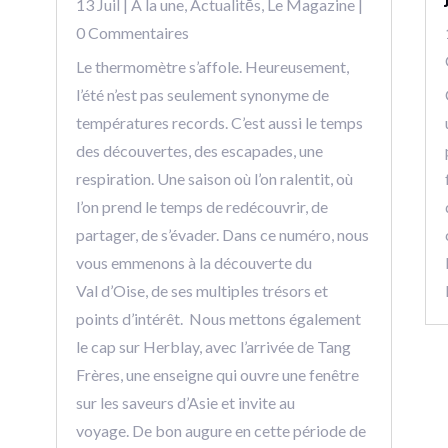
13 Juil
|
A la une
,
Actualitēs
,
Le Magazine
|
0 Commentaires
Le thermomètre s’affole. Heureusement,
l’été n’est pas seulement synonyme de
températures records. C’est aussi le temps
des découvertes, des escapades, une
respiration. Une saison où l’on ralentit, où
l’on prend le temps de redécouvrir, de
partager, de s’évader. Dans ce numéro, nous
vous emmenons à la découverte du
Val d’Oise, de ses multiples trésors et
points d’intérêt. Nous mettons également
le cap sur Herblay, avec l’arrivée de Tang
Frères, une enseigne qui ouvre une fenêtre
sur les saveurs d’Asie et invite au
voyage. De bon augure en cette période de