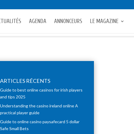
CTUALITÉS
AGENDA
ANNONCEURS
LE MAGAZINE
ARTICLES RÉCENTS
Guide to best online casinos for irish players
and tips 2025
Understanding the casino ireland online A
practical player guide
Guide to online casino paysafecard 5 dollar
Safe Small Bets