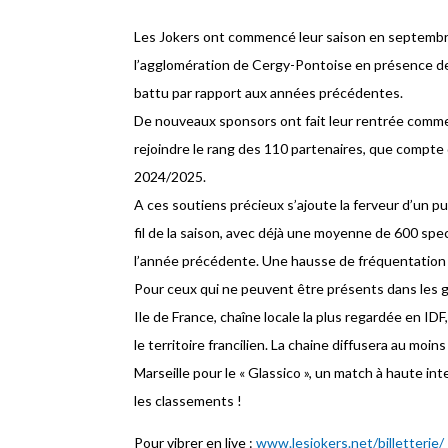
Les Jokers ont commencé leur saison en septembre 
l’agglomération de Cergy-Pontoise en présence de
battu par rapport aux années précédentes.
De nouveaux sponsors ont fait leur rentrée comme c
rejoindre le rang des 110 partenaires, que compte 
2024/2025.
A ces soutiens précieux s’ajoute la ferveur d’un p
fil de la saison, avec déjà une moyenne de 600 sp
l’année précédente. Une hausse de fréquentation 
Pour ceux qui ne peuvent être présents dans les g
Ile de France, chaîne locale la plus regardée en IDF
le territoire francilien. La chaine diffusera au moi
Marseille pour le « Glassico », un match à haute i
les classements !
Pour vibrer en live :
www.lesjokers.net/billetterie/