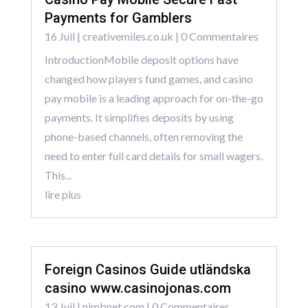
Payments for Gamblers
16 Juil
|
creativemiles.co.uk
| 0 Commentaires
IntroductionMobile deposit options have
changed how players fund games, and casino
pay mobile is a leading approach for on-the-go
payments. It simplifies deposits by using
phone-based channels, often removing the
need to enter full card details for small wagers.
This...
lire plus
Foreign Casinos Guide utländska
casino www.casinojonas.com
13 Juil
|
nimbnet.com
| 0 Commentaires