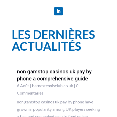
LES DERNIÈRES
ACTUALITÉS
non gamstop casinos uk pay by
phone a comprehensive guide
6 Août
|
barnestennisclub.co.uk
| 0
Commentaires
non gamstop casinos uk pay by phone have
grown in popularity among UK players seeking
a fast and convenient way to fund online