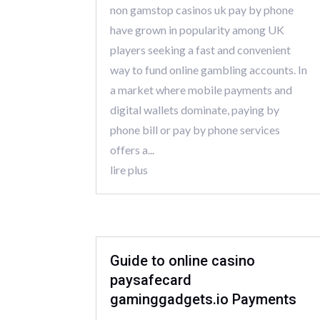
non gamstop casinos uk pay by phone
have grown in popularity among UK
players seeking a fast and convenient
way to fund online gambling accounts. In
a market where mobile payments and
digital wallets dominate, paying by
phone bill or pay by phone services
offers a...
lire plus
Guide to online casino
paysafecard
gaminggadgets.io Payments