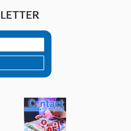
SLETTER