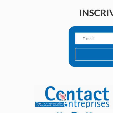
INSCRI