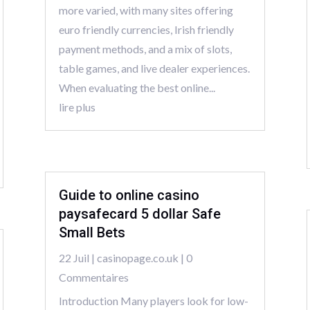
more varied, with many sites offering
euro friendly currencies, Irish friendly
payment methods, and a mix of slots,
table games, and live dealer experiences.
When evaluating the best online...
lire plus
Guide to online casino
paysafecard 5 dollar Safe
Small Bets
22 Juil
|
casinopage.co.uk
| 0
Commentaires
Introduction Many players look for low-