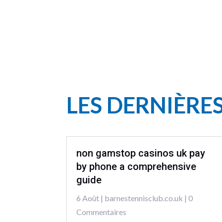
LES DERNIÈRE
non gamstop casinos uk pay
by phone a comprehensive
guide
6 Août
|
barnestennisclub.co.uk
| 0
Commentaires