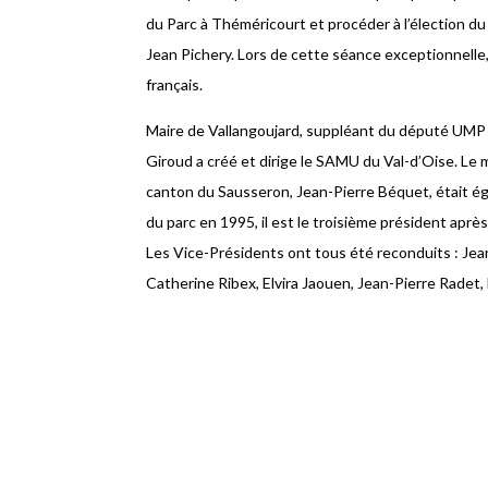
du Parc à Théméricourt et procéder à l’élection du
Jean Pichery. Lors de cette séance exceptionnelle,
français.
Maire de Vallangoujard, suppléant du député UMP 
Giroud a créé et dirige le SAMU du Val-d’Oise. Le m
canton du Sausseron, Jean-Pierre Béquet, était ég
du parc en 1995, il est le troisième président aprè
Les Vice-Présidents ont tous été reconduits : Jea
Catherine Ribex, Elvira Jaouen, Jean-Pierre Radet