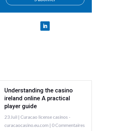
Understanding the casino
ireland online A practical
player guide
23 Juil
|
Curacao license casinos -
curacaocasino.eu.com
| 0 Commentaires