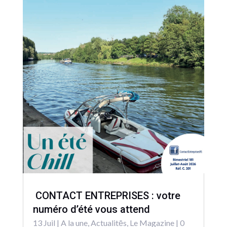
CONTACT ENTREPRISES : votre
numéro d’été vous attend
13 Juil
|
A la une
,
Actualitēs
,
Le Magazine
| 0