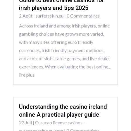
Guide to best online casinos for
irish players and tips 2025
2 Août
|
surfersskin.eu
| 0 Commentaires
Across Ireland and among Irish players, online
gambling choices have grown more varied,
with many sites offering euro friendly
currencies, Irish friendly payment methods,
and a mix of slots, table games, and live dealer
experiences. When evaluating the best online...
lire plus
Understanding the casino ireland
online A practical player guide
23 Juil
|
Curacao license casinos -
curacaocasino.eu.com
| 0 Commentaires