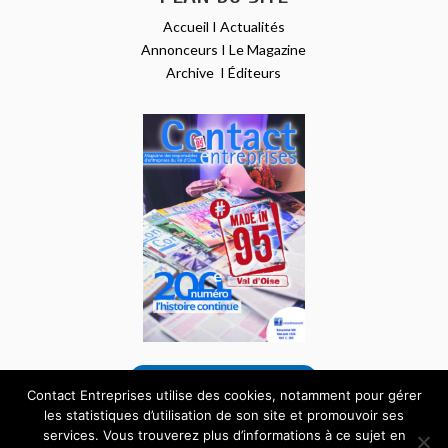
Accueil
I
Actualités
Annonceurs
I
Le Magazine
Archive
I
Éditeurs
VOIR NOTRE DERNIER NUMÉRO
Contact Entreprises utilise des cookies, notamment pour gérer
les statistiques d’utilisation de son site et promouvoir ses
services. Vous trouverez plus d’informations à ce sujet en
Tous droits réservés – Site internet réalisé par