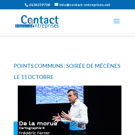
0134259708
info@contact-entreprises.net
POINTS COMMUNS : SOIRÉE DE MÉCÈNES
LE 11 OCTOBRE