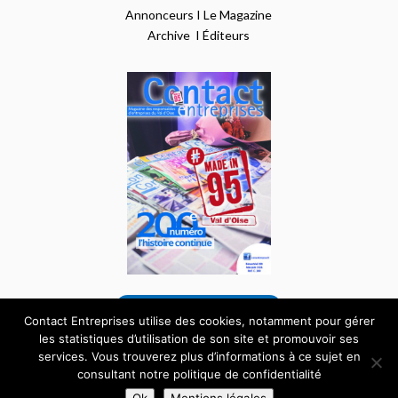
Annonceurs
I
Le Magazine
Archive
I
Éditeurs
VOIR NOTRE DERNIER NUMÉRO
Contact Entreprises utilise des cookies, notamment pour gérer
les statistiques d’utilisation de son site et promouvoir ses
services. Vous trouverez plus d’informations à ce sujet en
Tous droits réservés – Site internet réalisé par
consultant notre politique de confidentialité
l’agence
Pardalys
|
Mentions Légales
|
Données