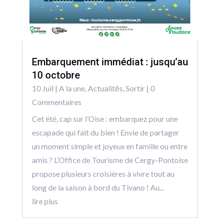
Embarquement immédiat : jusqu’au
10 octobre
10 Juil
|
A la une
,
Actualitēs
,
Sortir
| 0
Commentaires
Cet été, cap sur l’Oise : embarquez pour une
escapade qui fait du bien ! Envie de partager
un moment simple et joyeux en famille ou entre
amis ? L’Office de Tourisme de Cergy-Pontoise
propose plusieurs croisières à vivre tout au
long de la saison à bord du Tivano ! Au...
lire plus