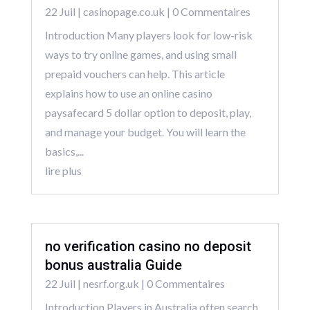
22 Juil
|
casinopage.co.uk
| 0 Commentaires
Introduction Many players look for low-risk
ways to try online games, and using small
prepaid vouchers can help. This article
explains how to use an online casino
paysafecard 5 dollar option to deposit, play,
and manage your budget. You will learn the
basics,...
lire plus
no verification casino no deposit
bonus australia Guide
22 Juil
|
nesrf.org.uk
| 0 Commentaires
Introduction Players in Australia often search