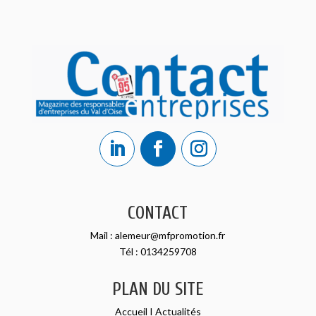
CONTACT
Mail :
alemeur@mfpromotion.fr
Tél :
0134259708
PLAN DU SITE
Accueil
I
Actualités