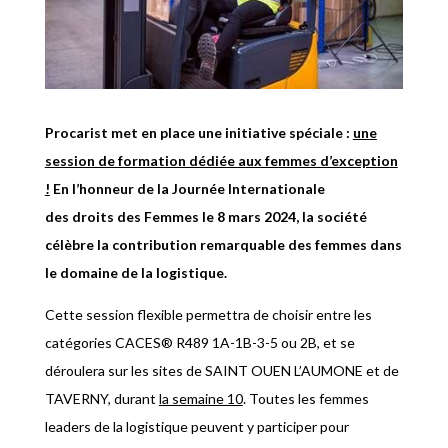
Procarist met en place une initiative spéciale :
une
session de formation dédiée aux femmes d’exception
!
En l’honneur de la Journée Internationale
des droits des Femmes le 8 mars 2024, la société
célèbre la contribution remarquable des femmes dans
le domaine de la logistique.
Cette session flexible permettra de choisir entre les
catégories CACES® R489 1A-1B-3-5 ou 2B, et se
déroulera sur les sites de SAINT OUEN L’AUMONE et de
TAVERNY, durant
la semaine 10
. Toutes les femmes
leaders de la logistique peuvent y participer pour