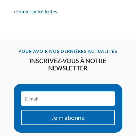
« Entrées précédentes
POUR AVOIR NOS DERNIÈRES ACTUALITÉS
INSCRIVEZ-VOUS À NOTRE
NEWSLETTER
Je m'abonne