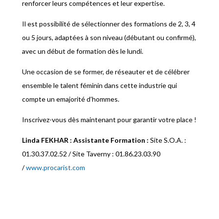
renforcer leurs compétences et leur expertise.
Il est possibilité de sélectionner des formations de 2, 3, 4
ou 5 jours, adaptées à son niveau (débutant ou confirmé),
avec un début de formation dès le lundi.
Une occasion de se former, de réseauter et de célébrer
ensemble le talent féminin dans cette industrie qui
compte un emajorité d’hommes.
Inscrivez-vous dès maintenant pour garantir votre place !
Linda FEKHAR :
Assistante Formation :
Site S.O.A. :
01.30.37.02.52 / Site Taverny : 01.86.23.03.90
/
www.procarist.com