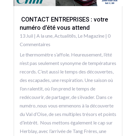
CONTACT ENTREPRISES : votre
numéro d’été vous attend
13 Juil
|
A la une
,
Actualitēs
,
Le Magazine
| 0
Commentaires
Le thermomètre s’affole. Heureusement, l’été
n’est pas seulement synonyme de températures
records. C’est aussi le temps des découvertes,
des escapades, une respiration. Une saison où
l’on ralentit, où l’on prend le temps de
redécouvrir, de partager, de s’évader. Dans ce
numéro, nous vous emmenons à la découverte
du Val d’Oise, de ses multiples trésors et points
d’intérêt. Nous mettons également le cap sur
Herblay, avec l’arrivée de Tang Frères, une