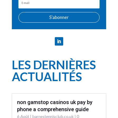
S'abonner
LES DERNIÈRES
ACTUALITÉS
non gamstop casinos uk pay by
phone a comprehensive guide
6 Août
|
barnestennisclub.co.uk
| 0