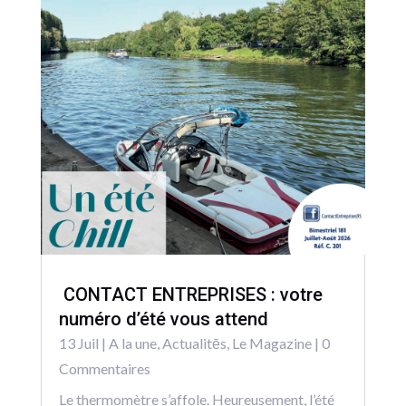
CONTACT ENTREPRISES : votre
numéro d’été vous attend
13 Juil
|
A la une
,
Actualitēs
,
Le Magazine
| 0
Commentaires
Le thermomètre s’affole. Heureusement, l’été